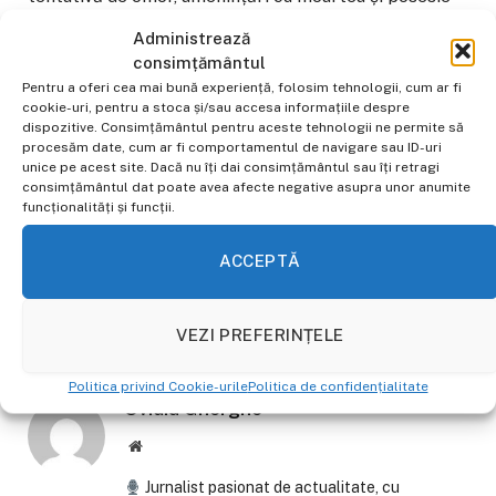
de cuțit.
Administrează
consimțământul
Ulterior, protestatari mascați au incendiat autobuze,
Pentru a oferi cea mai bună experiență, folosim tehnologii, cum ar fi
mașini și tomberoane și au vandalizat mai multe
cookie-uri, pentru a stoca și/sau accesa informațiile despre
dispozitive. Consimțământul pentru aceste tehnologii ne permite să
locuințe din cartiere cu populație de origine străină.
procesăm date, cum ar fi comportamentul de navigare sau ID-uri
Autoritățile britanice au condamnat ferm violențele și
unice pe acest site. Dacă nu îți dai consimțământul sau îți retragi
consimțământul dat poate avea afecte negative asupra unor anumite
au făcut apel la încetarea imediată a acestora.
funcționalități și funcții.
ACCEPTĂ
Facebook
Email
WhatsApp
Copiaza
VEZI PREFERINȚELE
Link-
Politica privind Cookie-urile
Politica de confidențialitate
ul
Ovidiu Gherghe
Website
Jurnalist pasionat de actualitate, cu