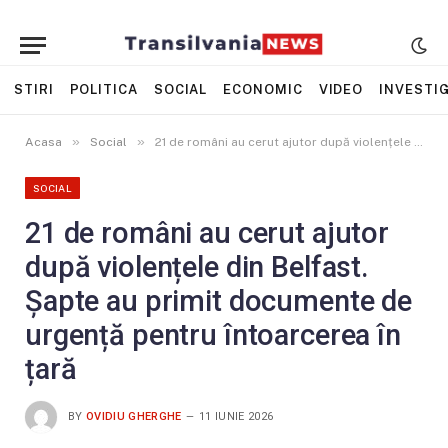
STIRI
POLITICA
SOCIAL
ECONOMIC
VIDEO
INVESTIG
»
»
Acasa
Social
21 de români au cerut ajutor după violențele din Belfast. Șapte au primit documente de urgență pentru întoarcerea în țară
SOCIAL
21 de români au cerut ajutor
după violențele din Belfast.
Șapte au primit documente de
urgență pentru întoarcerea în
țară
BY
OVIDIU GHERGHE
11 IUNIE 2026