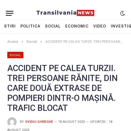
STIRI
POLITICA
SOCIAL
ECONOMIC
VIDEO
INVESTIG
»
»
Acasa
Social
ACCIDENT PE CALEA TURZII. TREI PERSOANE RĂNITE, DIN CARE DOUĂ EXTRASE DE POMPIERI DINTR-O MAȘINĂ. TRAFIC BLOCAT
SOCIAL
ACCIDENT PE CALEA TURZII.
TREI PERSOANE RĂNITE, DIN
CARE DOUĂ EXTRASE DE
POMPIERI DINTR-O MAȘINĂ.
TRAFIC BLOCAT
BY
OVIDIU GHERGHE
18 AUGUST 2025
UPDATED:
18
AUGUST 2025