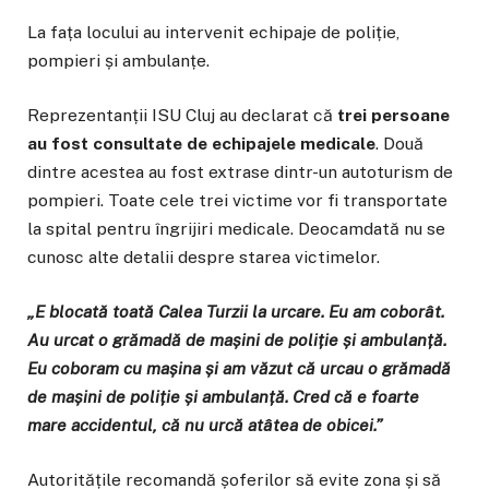
La fața locului au intervenit echipaje de poliție,
pompieri și ambulanțe.
Reprezentanții ISU Cluj au declarat că
trei persoane
au fost consultate de echipajele medicale
. Două
dintre acestea au fost extrase dintr-un autoturism de
pompieri. Toate cele trei victime vor fi transportate
la spital pentru îngrijiri medicale. Deocamdată nu se
cunosc alte detalii despre starea victimelor.
„E blocată toată Calea Turzii la urcare. Eu am coborât.
Au urcat o grămadă de mașini de poliție și ambulanță.
Eu coboram cu mașina și am văzut că urcau o grămadă
de mașini de poliție și ambulanță. Cred că e foarte
mare accidentul, că nu urcă atâtea de obicei.”
Autoritățile recomandă șoferilor să evite zona și să