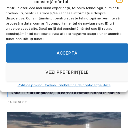
consimțământul
Pentru a oferi cea mai bună experiență, folosim tehnologii, cum ar fi
cookie-uri, pentru a stoca și/sau accesa informațiile despre
dispozitive. Consimțământul pentru aceste tehnologii ne permite să
procesăm date, cum ar fi comportamentul de navigare sau ID-uri
unice pe acest site. Dacă nu îți dai consimțământul sau îți retragi
consimțământul dat poate avea afecte negative asupra unor anumite
funcționalități și funcții.
ACCEPTĂ
VEZI PREFERINȚELE
Politica privind Cookie-urile
Politica de confidențialitate
Accident grav pe Autostrada A10, pe sensul Sebeș–Turda.
Două TIR-uri implicate, un bărbat a rămas blocat în cabină
7 AUGUST 2026