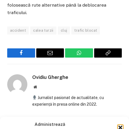
folosească rute alternative până la deblocarea
traficului.
accident
calea turzii
cluj
trafic blocat
Facebook
Email
WhatsApp
Copiaza
Link-
ul
Ovidiu Gherghe
Website
Jurnalist pasionat de actualitate, cu
experiență în presa online din 2022.
Administrează
ALTE STIRI