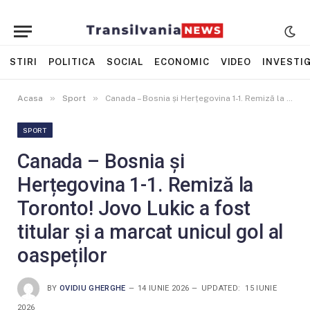
STIRI
POLITICA
SOCIAL
ECONOMIC
VIDEO
INVESTIG
»
»
Acasa
Sport
Canada – Bosnia și Herțegovina 1-1. Remiză la Toronto! Jovo Lukic a fost titular și a marcat unicul gol al oaspeților
SPORT
Canada – Bosnia și
Herțegovina 1-1. Remiză la
Toronto! Jovo Lukic a fost
titular și a marcat unicul gol al
oaspeților
BY
OVIDIU GHERGHE
14 IUNIE 2026
UPDATED:
15 IUNIE
2026