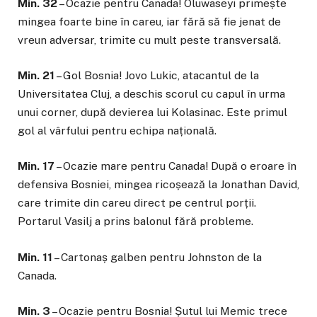
Min. 32
– Ocazie pentru Canada! Oluwaseyi primește
mingea foarte bine în careu, iar fără să fie jenat de
vreun adversar, trimite cu mult peste transversală.
Min. 21
– Gol Bosnia! Jovo Lukic, atacantul de la
Universitatea Cluj, a deschis scorul cu capul în urma
unui corner, după devierea lui Kolasinac. Este primul
gol al vârfului pentru echipa națională.
Min. 17
– Ocazie mare pentru Canada! După o eroare în
defensiva Bosniei, mingea ricoșează la Jonathan David,
care trimite din careu direct pe centrul porții.
Portarul Vasilj a prins balonul fără probleme.
Min. 11
– Cartonaș galben pentru Johnston de la
Canada.
Min. 3
– Ocazie pentru Bosnia! Șutul lui Memic trece