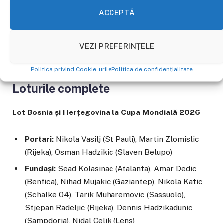
ACCEPTĂ
Pentru Bosnia urmează meciurile cu Elveția (18 iunie,
ora 22:00) și cu Qatar (24 iunie, ora 22:00). Pentru
Canada urmează partidele cu Qatar (19 iunie, ora 01:00)
VEZI PREFERINȚELE
și Elveția (24 iunie, ora 22:00).
Politica privind Cookie-urile
Politica de confidențialitate
Loturile complete
Lot Bosnia și Herțegovina la Cupa Mondială 2026
Portari:
Nikola Vasilj (St Pauli), Martin Zlomislic
(Rijeka), Osman Hadzikic (Slaven Belupo)
Fundași:
Sead Kolasinac (Atalanta), Amar Dedic
(Benfica), Nihad Mujakic (Gaziantep), Nikola Katic
(Schalke 04), Tarik Muharemovic (Sassuolo),
Stjepan Radeljic (Rijeka), Dennis Hadzikadunic
(Sampdoria), Nidal Celik (Lens)