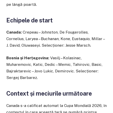
pe lângă poartă.
Echipele de start
Canada:
Crepeau – Johnston, De Fougerolles,
Cornelius, Laryea – Buchanan, Kone, Eustaquio, Millar –
J. David, Oluwaseyi. Selecționer: Jesse Marsch.
Bosnia și Herțegovina:
Vasilj – Kolasinac,
Muharemovic, Katic, Dedic – Memic, Tahirovic, Basic,
Bajraktarevic – Jovo Lukic, Demirovic. Selecționer:
Sergej Barbarez.
Context și meciurile următoare
Canada s-a calificat automat la Cupa Mondială 2026, în
contextul în care această țară se numără printre