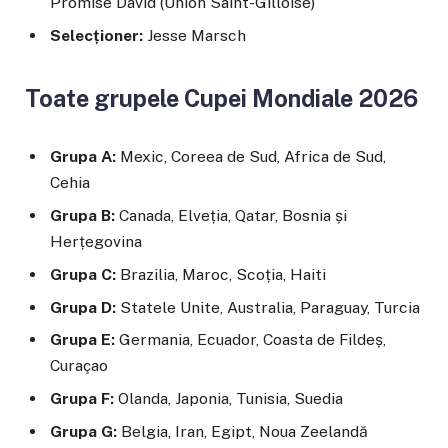
Promise David (Union Saint-Gilloise)
Selecționer:
Jesse Marsch
Toate grupele Cupei Mondiale 2026
Grupa A:
Mexic, Coreea de Sud, Africa de Sud,
Cehia
Grupa B:
Canada, Elveția, Qatar, Bosnia și
Herțegovina
Grupa C:
Brazilia, Maroc, Scoția, Haiti
Grupa D:
Statele Unite, Australia, Paraguay, Turcia
Grupa E:
Germania, Ecuador, Coasta de Fildeș,
Curaçao
Grupa F:
Olanda, Japonia, Tunisia, Suedia
Grupa G:
Belgia, Iran, Egipt, Noua Zeelandă