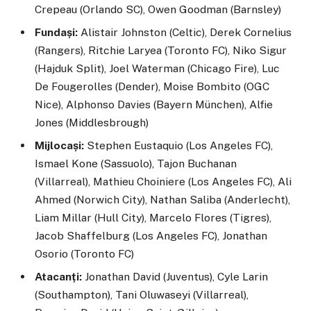
Crepeau (Orlando SC), Owen Goodman (Barnsley)
Fundași:
Alistair Johnston (Celtic), Derek Cornelius
(Rangers), Ritchie Laryea (Toronto FC), Niko Sigur
(Hajduk Split), Joel Waterman (Chicago Fire), Luc
De Fougerolles (Dender), Moise Bombito (OGC
Nice), Alphonso Davies (Bayern München), Alfie
Jones (Middlesbrough)
Mijlocași:
Stephen Eustaquio (Los Angeles FC),
Ismael Kone (Sassuolo), Tajon Buchanan
(Villarreal), Mathieu Choiniere (Los Angeles FC), Ali
Ahmed (Norwich City), Nathan Saliba (Anderlecht),
Liam Millar (Hull City), Marcelo Flores (Tigres),
Jacob Shaffelburg (Los Angeles FC), Jonathan
Osorio (Toronto FC)
Atacanți:
Jonathan David (Juventus), Cyle Larin
(Southampton), Tani Oluwaseyi (Villarreal),