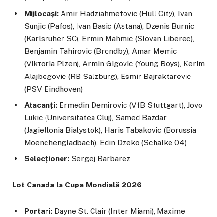
Mijlocași:
Amir Hadziahmetovic (Hull City), Ivan
Sunjic (Pafos), Ivan Basic (Astana), Dzenis Burnic
(Karlsruher SC), Ermin Mahmic (Slovan Liberec),
Benjamin Tahirovic (Brondby), Amar Memic
(Viktoria Plzen), Armin Gigovic (Young Boys), Kerim
Alajbegovic (RB Salzburg), Esmir Bajraktarevic
(PSV Eindhoven)
Atacanți:
Ermedin Demirovic (VfB Stuttgart), Jovo
Lukic (Universitatea Cluj), Samed Bazdar
(Jagiellonia Bialystok), Haris Tabakovic (Borussia
Moenchengladbach), Edin Dzeko (Schalke 04)
Selecționer:
Sergej Barbarez
Lot Canada la Cupa Mondială 2026
Portari:
Dayne St. Clair (Inter Miami), Maxime