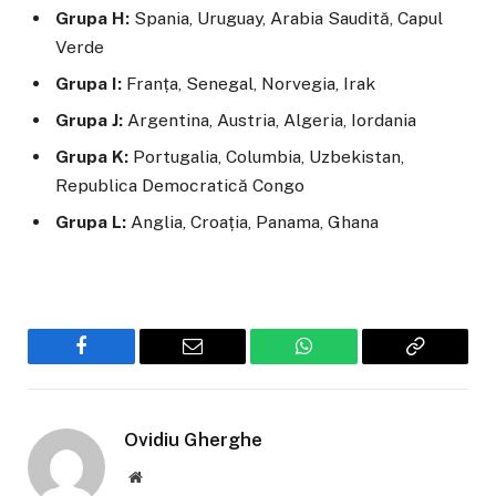
Grupa H:
Spania, Uruguay, Arabia Saudită, Capul
Verde
Grupa I:
Franța, Senegal, Norvegia, Irak
Grupa J:
Argentina, Austria, Algeria, Iordania
Grupa K:
Portugalia, Columbia, Uzbekistan,
Republica Democratică Congo
Grupa L:
Anglia, Croația, Panama, Ghana
Facebook
Email
WhatsApp
Copiaza
Link-
ul
Ovidiu Gherghe
Website