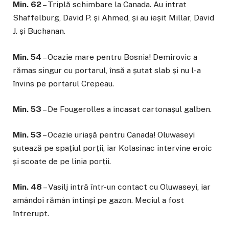
Min. 62
– Triplă schimbare la Canada. Au intrat
Shaffelburg, David P. și Ahmed, și au ieșit Millar, David
J. și Buchanan.
Min. 54
– Ocazie mare pentru Bosnia! Demirovic a
rămas singur cu portarul, însă a șutat slab și nu l-a
învins pe portarul Crepeau.
Min. 53
– De Fougerolles a încasat cartonașul galben.
Min. 53
– Ocazie uriașă pentru Canada! Oluwaseyi
șutează pe spațiul porții, iar Kolasinac intervine eroic
și scoate de pe linia porții.
Min. 48
– Vasilj intră într-un contact cu Oluwaseyi, iar
amândoi rămân întinși pe gazon. Meciul a fost
întrerupt.