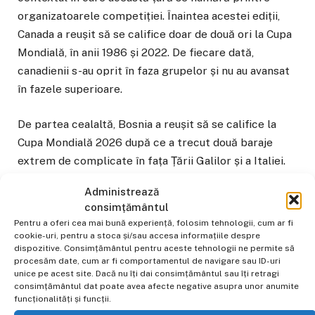
organizatoarele competiției. Înaintea acestei ediții,
Canada a reușit să se califice doar de două ori la Cupa
Mondială, în anii 1986 și 2022. De fiecare dată,
canadienii s-au oprit în faza grupelor și nu au avansat
în fazele superioare.
De partea cealaltă, Bosnia a reușit să se califice la
Cupa Mondială 2026 după ce a trecut două baraje
extrem de complicate în fața Țării Galilor și a Italiei.
Bosniacii au învins-o pe Squadra Azzurra în finala
Administrează
barajului la loviturile de la 11 metri (1-1 după prelungiri,
consimțământul
4-1 după lovituri de departajare). Pentru Bosnia
Pentru a oferi cea mai bună experiență, folosim tehnologii, cum ar fi
aceasta va fi a doua participare la Cupa Mondială din
cookie-uri, pentru a stoca și/sau accesa informațiile despre
dispozitive. Consimțământul pentru aceste tehnologii ne permite să
istoria acestei țări.
procesăm date, cum ar fi comportamentul de navigare sau ID-uri
unice pe acest site. Dacă nu îți dai consimțământul sau îți retragi
consimțământul dat poate avea afecte negative asupra unor anumite
Până la această ediție nu s-a jucat niciun meci direct
funcționalități și funcții.
în istorie între Canada și Bosnia.