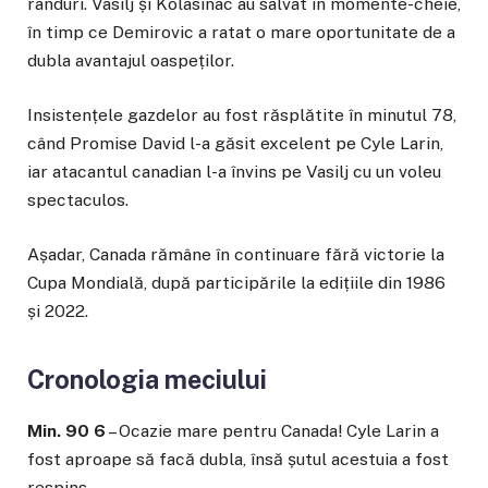
rânduri. Vasilj și Kolasinac au salvat în momente-cheie,
în timp ce Demirovic a ratat o mare oportunitate de a
dubla avantajul oaspeților.
Insistențele gazdelor au fost răsplătite în minutul 78,
când Promise David l-a găsit excelent pe Cyle Larin,
iar atacantul canadian l-a învins pe Vasilj cu un voleu
spectaculos.
Așadar, Canada rămâne în continuare fără victorie la
Cupa Mondială, după participările la edițiile din 1986
și 2022.
Cronologia meciului
Min. 90 6
– Ocazie mare pentru Canada! Cyle Larin a
fost aproape să facă dubla, însă șutul acestuia a fost
respins.