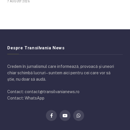
7 AUGUST 2026
Despre Transilvania News
Credem în jurnalismul care informează, provoacă și uneori
chiar schimbă lucruri – suntem aici pentru cei care vor să
știe, nu doar să audă.
Contact: contact@transilvanianews.ro
Contact: WhatsApp
Facebook
YouTube
WhatsApp