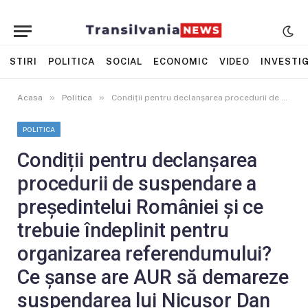
STIRI
POLITICA
SOCIAL
ECONOMIC
VIDEO
INVESTIG
»
»
Acasa
Politica
Condiții pentru declanșarea procedurii de suspendare a președintelui României și ce trebuie îndeplinit pentru organizarea referendumului? Ce șanse are AUR să demareze suspendarea lui Nicușor Dan
POLITICA
Condiții pentru declanșarea
procedurii de suspendare a
președintelui României și ce
trebuie îndeplinit pentru
organizarea referendumului?
Ce șanse are AUR să demareze
suspendarea lui Nicușor Dan