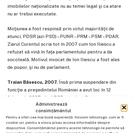
imobilelor naţionalizate nu au temei legal şi ca atare
nu ar trebui executate.
Moţiunea a fost respinsă prin votul majorităţii de
atunci, PDSR (azi PSD) – PUNR – PRM – PSM – PDAR.
Ziarul Curentul scria tot în 2007 cum Ion Iliescu a
refuzat să vină în faţa parlamentului pentru a da
socoteală. Motivul invocat de Ion Iliescu: a fost ales
de popor, şi nu de parlament.
Traian Băsescu, 2007.
Însă prima suspendare din
funcţie a preşedintelui României a avut loc în 12
februarie 2007, când PSD a sesizat Curtea
Administrează
Constituţională despre iniţierea procedurilor de
consimțământul
suspendare din funcţie a preşedintelui.
Pentru a oferi cea mai bună experiență, folosim tehnologii, cum ar fi
cookie-uri, pentru a stoca și/sau accesa informațiile despre
În 28 februarie 2007, Parlamentul a aprobat
dispozitive. Consimțământul pentru aceste tehnologii ne permite să