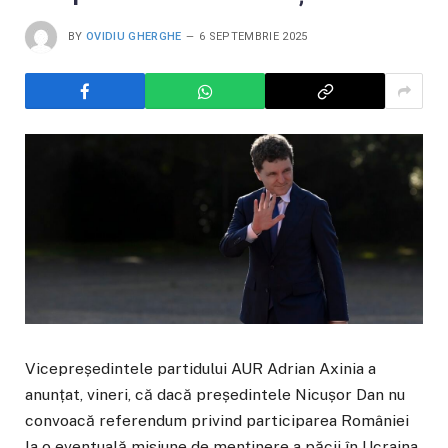
BY
OVIDIU GHERGHE
6 SEPTEMBRIE 2025
Vicepreședintele partidului AUR Adrian Axinia a
anunțat, vineri, că dacă președintele Nicușor Dan nu
convoacă referendum privind participarea României
la o eventuală misiune de menținere a păcii în Ucraina,