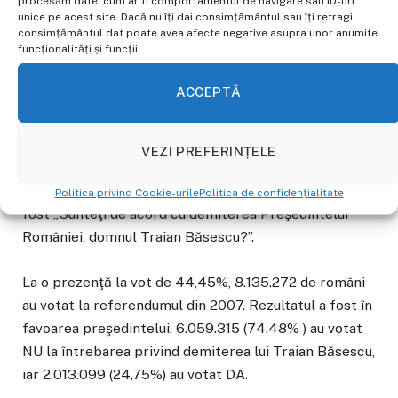
procesăm date, cum ar fi comportamentul de navigare sau ID-uri
înfiinţarea unei comisii de anchetă privind
unice pe acest site. Dacă nu îți dai consimțământul sau îți retragi
suspendarea preşedintelui, cu 258 de voturi pentru,
consimțământul dat poate avea afecte negative asupra unor anumite
funcționalități și funcții.
76 contra (PD şi PLD) şi 21 de abţineri (UDMR),
preşedintele comisiei fiind ales liderul
ACCEPTĂ
conservatorilor, Dan Voiculescu.
Data desfăşurării Referendumului a fost stabilită
VEZI PREFERINȚELE
pentru 19 mai 2007, la limita maximă de 30 zile,
conform Constituţiei. Întrebarea referendumului a
Politica privind Cookie-urile
Politica de confidențialitate
fost „Sunteţi de acord cu demiterea Preşedintelui
României, domnul Traian Băsescu?”.
La o prezenţă la vot de 44,45%, 8.135.272 de români
au votat la referendumul din 2007. Rezultatul a fost în
favoarea preşedintelui. 6.059.315 (74.48% ) au votat
NU la întrebarea privind demiterea lui Traian Băsescu,
iar 2.013.099 (24,75%) au votat DA.