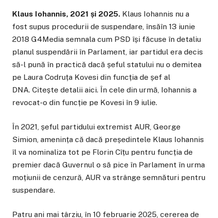
Klaus Iohannis, 2021 și 2025.
Klaus Iohannis nu a
fost supus procedurii de suspendare, însăîn 13 iunie
2018 G4Media semnala cum PSD își făcuse în detaliu
planul suspendării în Parlament, iar partidul era decis
să-l pună în practică dacă șeful statului nu o demitea
pe Laura Codruța Kovesi din funcția de șef al
DNA. Citește detalii aici. În cele din urmă, Iohannis a
revocat-o din funcție pe Kovesi în 9 iulie.
În 2021, șeful partidului extremist AUR, George
Simion, amenința că dacă președintele Klaus Iohannis
îl va nominaliza tot pe Florin Cîțu pentru funcția de
premier dacă Guvernul o să pice în Parlament în urma
moțiunii de cenzură, AUR va strânge semnături pentru
suspendare.
Patru ani mai târziu, în 10 februarie 2025, cererea de