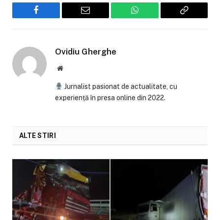
Facebook
Email
WhatsApp
Copiaza
Link-
ul
Ovidiu Gherghe
Website
Jurnalist pasionat de actualitate, cu
experiență în presa online din 2022.
ALTE STIRI