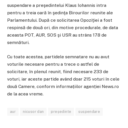
suspendare a preşedintelui Klaus Iohannis intra
pentru a treia oară în şedinţa Birourilor reunite ale
Parlamentului. După ce solicitarea Opoziţiei a fost
respinsă de două ori, din motive procedurale, de data
aceasta POT, AUR, SOS şi USR au strâns 178 de
semnături.
Cu toate acestea, partidele semnatare nu au avut
voturile necesare pentru a trece o astfel de
solicitare, în plenul reunit, fiind necesare 233 de
voturi, iar aceste partide având doar 215 voturi în cele
două Camere, conform informațiilor agenției News.ro
de la acea vreme.
aur
nicusor dan
președinte
suspendare