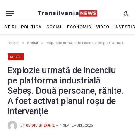
STIRI
POLITICA
SOCIAL
ECONOMIC
VIDEO
INVESTIG
»
»
Acasa
Social
Explozie urmată de incendiu pe platforma industrială Sebeş. Două persoane, rănite. A fost activat planul roșu de intervenție
SOCIAL
Explozie urmată de incendiu
pe platforma industrială
Sebeş. Două persoane, rănite.
A fost activat planul roșu de
intervenție
BY
OVIDIU GHERGHE
1 SEPTEMBRIE 2025