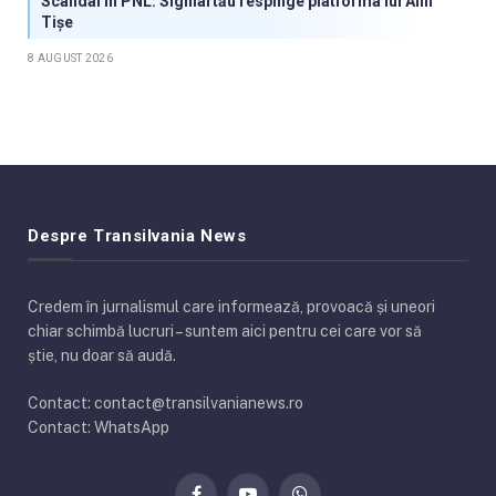
Scandal în PNL: Sighiartău respinge platforma lui Alin
Tișe
8 AUGUST 2026
Despre Transilvania News
Credem în jurnalismul care informează, provoacă și uneori
chiar schimbă lucruri – suntem aici pentru cei care vor să
știe, nu doar să audă.
Contact: contact@transilvanianews.ro
Contact: WhatsApp