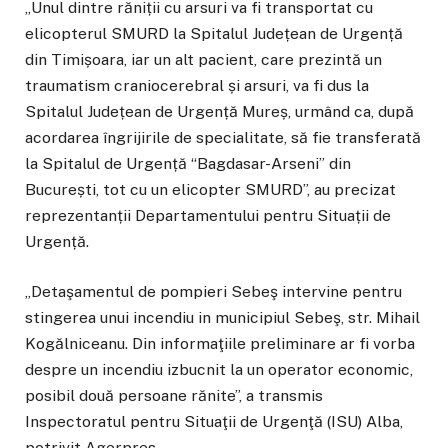
„Unul dintre răniții cu arsuri va fi transportat cu
elicopterul SMURD la Spitalul Județean de Urgență
din Timișoara, iar un alt pacient, care prezintă un
traumatism craniocerebral și arsuri, va fi dus la
Spitalul Județean de Urgență Mureș, urmând ca, după
acordarea îngrijirile de specialitate, să fie transferată
la Spitalul de Urgență “Bagdasar-Arseni” din
București, tot cu un elicopter SMURD”, au precizat
reprezentanții Departamentului pentru Situații de
Urgență.
„Detaşamentul de pompieri Sebeş intervine pentru
stingerea unui incendiu in municipiul Sebeş, str. Mihail
Kogălniceanu. Din informaţiile preliminare ar fi vorba
despre un incendiu izbucnit la un operator economic,
posibil două persoane rănite”, a transmis
Inspectoratul pentru Situaţii de Urgenţă (ISU) Alba,
potrivit Agerpres.