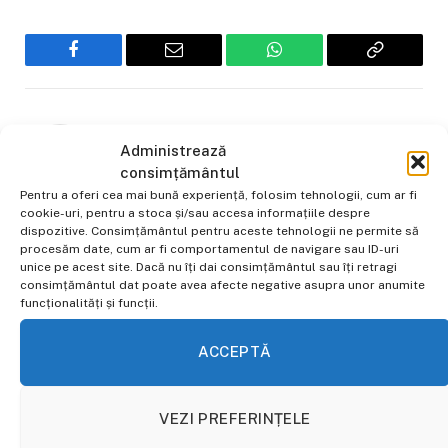
Facebook
Email
WhatsApp
Copiaza
Link-
ul
Ovidiu Gherghe
Administrează
Website
consimțământul
Pentru a oferi cea mai bună experiență, folosim tehnologii, cum ar fi
Jurnalist pasionat de actualitate, cu
cookie-uri, pentru a stoca și/sau accesa informațiile despre
experiență în presa online din 2022.
dispozitive. Consimțământul pentru aceste tehnologii ne permite să
procesăm date, cum ar fi comportamentul de navigare sau ID-uri
unice pe acest site. Dacă nu îți dai consimțământul sau îți retragi
consimțământul dat poate avea afecte negative asupra unor anumite
funcționalități și funcții.
ALTE STIRI
ACCEPTĂ
VEZI PREFERINȚELE