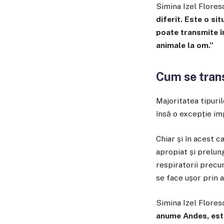
Simina Izel Flores
diferit. Este o si
poate transmite în
animale la om.”
Cum se tran
Majoritatea tipuri
însă o excepție im
Chiar și în acest c
apropiat și prelung
respiratorii precu
se face ușor prin a
Simina Izel Flores
anume Andes, este