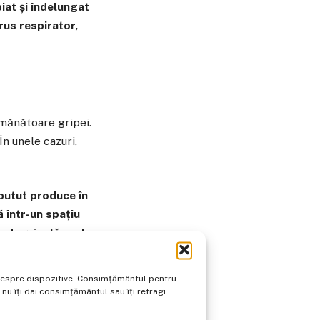
iat și îndelungat
rus respirator,
emănătoare gripei.
În unele cazuri,
 putut produce în
 într-un spațiu
udogripală, ca la
o parte pot evolua
e despre dispozitive. Consimțământul pentru
u îți dai consimțământul sau îți retragi
 aproximativ 30–35%