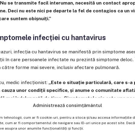
. Nu se transmite facil interuman, necesită un contact aprop
e. Deci nu este nici pe departe la fel de contagios ca un vi
care suntem obișnuiți.”
mptomele infecției cu hantavirus
cazuri, infecția cu hantavirus se manifestă prin simptome as
ații în care persoanele infectate nu prezintă simptome deloc. 
 către forme mai severe, inclusiv afectare pulmonară.
cu, medic infecționist:
„Este o situație particulară, care s-a
 cauza unor condiții specifice, și anume o comunitate aflată
dă mai îndelungată de timp. Simptomatologia este una pse
Administrează consimțământul
or cazuri. Multe dintre ele pot rămâne asimptomatice, iar 
ă a bolii.”
im tehnologii, cum ar fi cookie-uri, pentru a stoca și/sau accesa informațiil
, cum ar fi comportamentul de navigare sau ID-uri unice pe acest site. Dacă n
 asupra unor anumite funcționalități și funcții.
rus implicat în acest focar, rata mortalității poate ajunge la