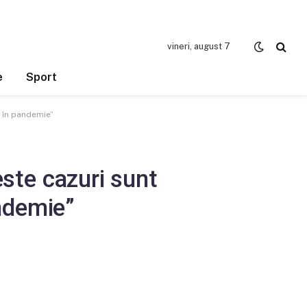
vineri, august 7
e
Sport
t în pandemie”
este cazuri sunt
ndemie”