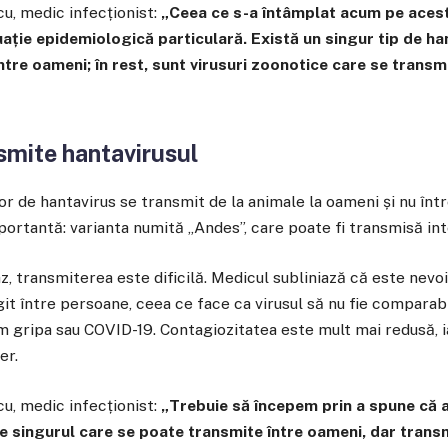
cu, medic infecționist:
„Ceea ce s-a întâmplat acum pe acest
tuație epidemiologică particulară. Există un singur tip de ha
tre oameni; în rest, sunt virusuri zoonotice care se transmi
smite hantavirusul
lor de hantavirus se transmit de la animale la oameni și nu înt
portantă: varianta numită „Andes”, care poate fi transmisă in
az, transmiterea este dificilă. Medicul subliniază că este nev
it între persoane, ceea ce face ca virusul să nu fie comparabil
m gripa sau COVID-19. Contagiozitatea este mult mai redusă, 
er.
cu, medic infecționist:
„Trebuie să începem prin a spune că ac
 singurul care se poate transmite între oameni, dar transm