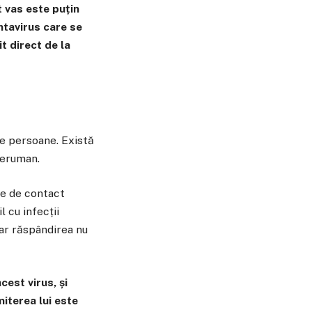
 vas este puțin
ntavirus care se
t direct de la
re persoane. Există
teruman.
oie de contact
 cu infecții
iar răspândirea nu
est virus, și
iterea lui este