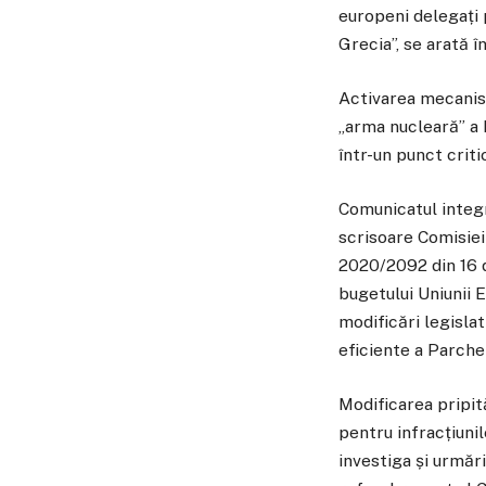
europeni delegați 
Grecia”, se arată 
Activarea mecanism
„arma nucleară” a B
într-un punct criti
Comunicatul integr
scrisoare Comisiei
2020/2092 din 16 
bugetului Uniunii 
modificări legislat
eficiente a Parche
Modificarea pripit
pentru infracțiuni
investiga și urmări