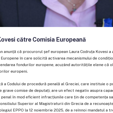
Kovesi către Comisia Europeană
 anunță că procurorul șef european Laura Codruța Kovesi a a
 Europene în care solicită activarea mecanismului de condițio
endarea fondurilor europene, acuzând autoritățile elene că 
orilor europeni.
tă a Codului de procedură penală al Greciei, care instituie o 
le grave comise de deputați, are un efect negativ asupra capa
 penal în mod eficient infracțiunile care țin de competența sa 
Consiliului Superior al Magistraturii din Grecia de a recunoașt
Colegiul EPPO la 12 noiembrie 2025, de a reînnoi mandatul a tr