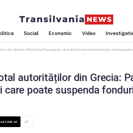
litica
Social
Economic
Video
Investigati
ăților din Grecia: Parchetul European cere activarea mecanismului care poat
otal autorităților din Grecia:
i care poate suspenda fondur
za Link-ul