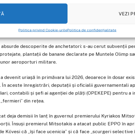
 descoperit un mecanism masiv și sistemic de fraudare a sub
TĂ
VEZI P
ejudiciu inițial estimat la zeci de milioane de euro. Schema e
adastru complet. Beneficiarii din rețea declarau că dețin tere
Politica privind Cookie-urile
Politica de confidențialitate
 realitate, umflau fictiv numărul de animale și încasau banii.
ii absurde descoperite de anchetatori: s-au cerut subvenții pe
 protejate, plantații de banane declarate pe Muntele Olimp sau
l unor aeroporturi militare.
 a devenit uriașă în primăvara lui 2026, deoarece în dosar exi
. În aceste înregistrări, deputații și oficialii guvernamentali 
ari, contabili și șefi ai agenției de plăți (OPEKEPE) pentru a i
„fermieri” din rețea.
at deja demisii în lanț în guvernul premierului Kyriakos Mitsot
rții. Însuși premierul Mitsotakis a atacat public EPPO în apr
e Kövesi că „își face ucenicia” și că face „scurgeri selective 