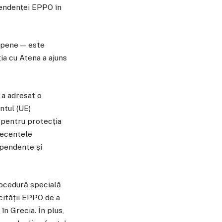
pendenței EPPO în
ropene — este
ia cu Atena a ajuns
 a adresat o
ntul (UE)
 pentru protecția
recentele
ependente și
rocedură specială
cității EPPO de a
în Grecia. În plus,