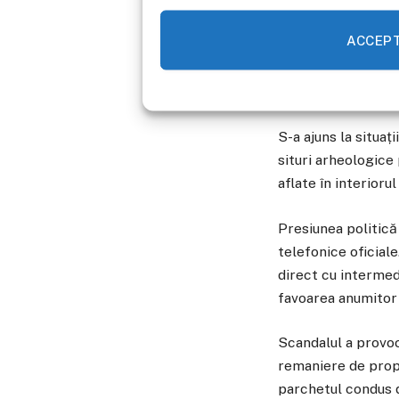
Procurorii EPPO au
ACCEP
europene, cu un pr
Grecia nu are un c
care nu le aveau în
S-a ajuns la situaț
situri arheologice
aflate în interioru
Presiunea politică
telefonice oficiale
direct cu intermedi
favoarea anumitor 
Scandalul a provoc
remaniere de propo
parchetul condus d