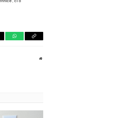
hnice”, ci o
ail
WhatsApp
Copiaza
Link-
ul
Website