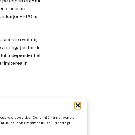
e pe deplin efectul
ei procurori
pendenței EPPO în
 aceste evoluții,
 a obligației lor de
etul independent al
trimiterea în
 de la Atena cerând
mânt Noua
e despre dispozitive. Consimțământul pentru
 ministru și un fost
u îți dai consimțământul sau îți retragi