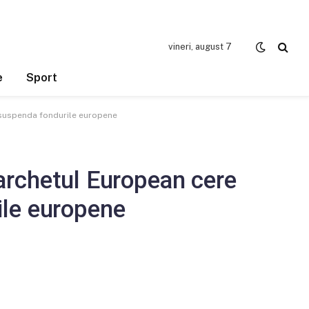
vineri, august 7
e
Sport
e suspenda fondurile europene
 Parchetul European cere
ile europene