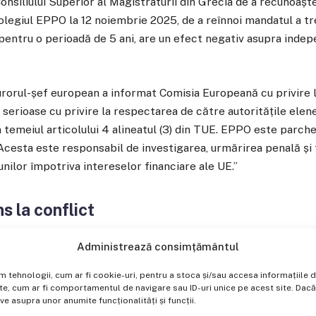
Consiliului Superior al Magistraturii din Grecia de a recunoașt
Colegiul EPPO la 12 noiembrie 2025, de a reînnoi mandatul a tr
pentru o perioadă de 5 ani, are un efect negativ asupra inde
rorul-șef european a informat Comisia Europeană cu privire la
i serioase cu privire la respectarea de către autoritățile elene
n temeiul articolului 4 alineatul (3) din TUE. EPPO este parch
Acesta este responsabil de investigarea, urmărirea penală și 
unilor împotriva intereselor financiare ale UE.”
s la conflict
 Laura Codruța Kövesi a trimis o cerere oficială Parlamentului
Administrează consimțământul
i pentru 11 deputați în funcție, toți de la partidul de guvernă
im tehnologii, cum ar fi cookie-uri, pentru a stoca și/sau accesa informațiil
ă aceștia, mai sunt vizați 5 foști parlamentari, dar și un fost
, cum ar fi comportamentul de navigare sau ID-uri unice pe acest site. Dacă n
ui Agriculturii (Dezvoltării Rurale).
 asupra unor anumite funcționalități și funcții.