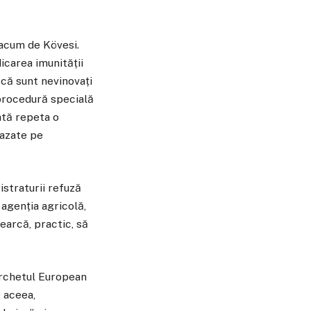
 acum de Kövesi.
icarea imunității
 că sunt nevinovați
„procedură specială
ată repeta o
bazate pe
istraturii refuză
 agenția agricolă,
earcă, practic, să
archetul European
e aceea,