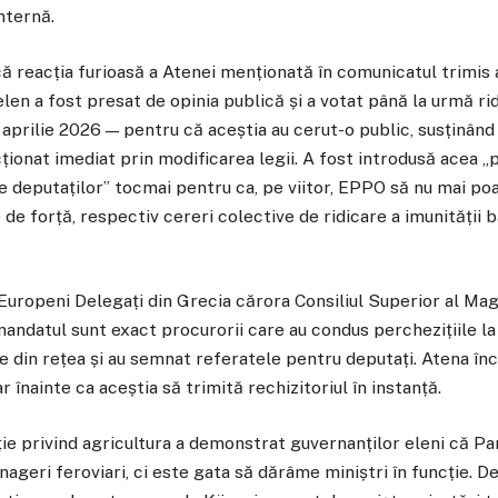
internă.
ă reacția furioasă a Atenei menționată în comunicatul trimis
len a fost presat de opinia publică și a votat până la urmă rid
 aprilie 2026 — pentru că aceștia au cerut-o public, susținând
ționat imediat prin modificarea legii. A fost introdusă acea 
le deputaților” tocmai pentru ca, pe viitor, EPPO să nu mai po
e forță, respectiv cereri colective de ridicare a imunității 
 Europeni Delegați din Grecia cărora Consiliul Superior al Mag
mandatul sunt exact procurorii care au condus perchezițiile la
le din rețea și au semnat referatele pentru deputați. Atena înc
r înainte ca aceștia să trimită rechizitoriul în instanță.
ie privind agricultura a demonstrat guvernanților eleni că P
nageri feroviari, ci este gata să dărâme miniștri în funcție. D