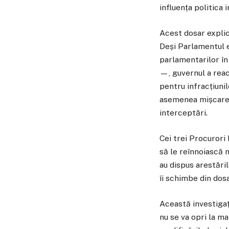
influența politica 
Acest dosar explic
Deși Parlamentul e
parlamentarilor în
—, guvernul a reac
pentru infracțiuni
asemenea mișcare d
interceptări.
Cei trei Procurori
să le reînnoiască 
au dispus arestări
îi schimbe din dosa
Această investigaț
nu se va opri la ma