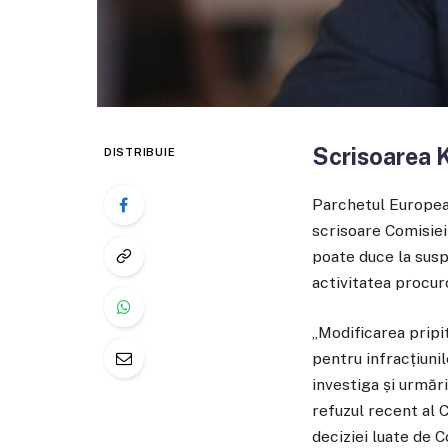
Scrisoarea 
DISTRIBUIE
Parchetul European
scrisoare Comisiei
poate duce la susp
activitatea procur
„Modificarea pripi
pentru infracțiuni
investiga și urmări
refuzul recent al 
deciziei luate de 