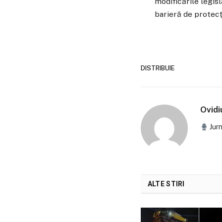
modificările legisl
barieră de protecți
DISTRIBUIE
Ovid
Jurn
ALTE STIRI