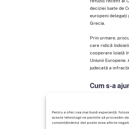
refuzul recent al 
deciziei luate de 
europeni delegați 
Grecia.
Prin urmare, procu
care ridică îndoiel
cooperare loială î
Uniunii Europene. 
judecată a infracți
Cum s-a ajun
La 1 aprilie 2026,
ridicarea imunități
Pentru a oferi cea mai bună experiență, folos
Democrație. Pe lâng
aceste tehnologii ne permite să procesăm date
adjunct al ministrul
consimțământul dat poate avea afecte negative