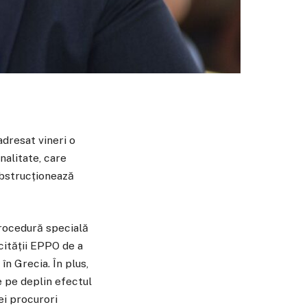
dresat vineri o
nalitate, care
obstrucționează
procedură specială
cității EPPO de a
în Grecia. În plus,
e pe deplin efectul
ei procurori