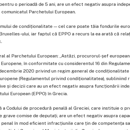
pentru o perioadă de 5 ani, are un efect negativ asupra inde
în comunicatul Parchetului European.
ului de condiționalitate — cel care poate tăia fondurile eu
ruxelles-ului, iar faptul că EPPO a recurs la ea arată că relaț
c.
al al Parchetului European: „Astăzi, procurorul-șef european
 Europene, în conformitate cu considerentul 16 din Regulame
decembrie 2020 privind un regim general de condiționalitate
Europene (Regulamentul privind condiționalitatea), subliniind 
ive și decizii care au un efect negativ asupra funcționării ind
tului European (EPPO) în Grecia.
ă a Codului de procedură penală al Greciei, care instituie o p
le grave comise de deputați, are un efect negativ asupra capa
 penal în mod eficient infracțiunile care țin de competența sa 