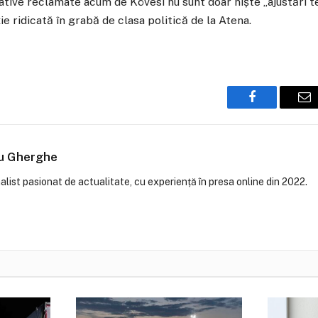
ative reclamate acum de Kövesi nu sunt doar niște „ajustări te
e ridicată în grabă de clasa politică de la Atena.
Facebook
Em
iu Gherghe
alist pasionat de actualitate, cu experiență în presa online din 2022.