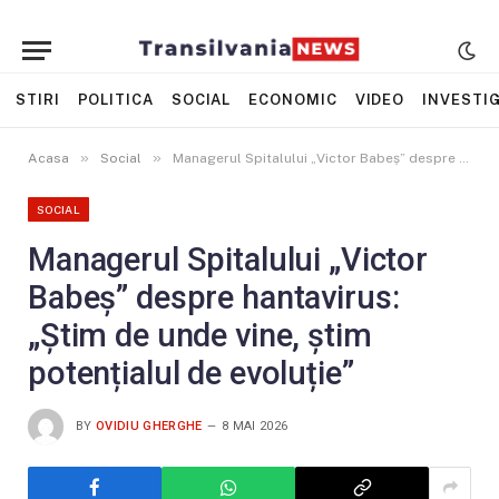
STIRI
POLITICA
SOCIAL
ECONOMIC
VIDEO
INVESTIG
»
»
Acasa
Social
Managerul Spitalului „Victor Babeș” despre hantavirus: „Știm de unde vine, știm potențialul de evoluție”
SOCIAL
Managerul Spitalului „Victor
Babeș” despre hantavirus:
„Știm de unde vine, știm
potențialul de evoluție”
BY
OVIDIU GHERGHE
8 MAI 2026