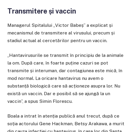
Transmitere și vaccin
Managerul Spitalului „Victor Babeș” a explicat și
mecanismul de transmitere al virusului, precum și
stadiul actual al cercetărilor pentru un vaccin.
„Hantavirusurile se transmit în principiu de la animale
la om. După care, în foarte puține cazuri se pot
transmite și interuman, dar contagiunea este mică, în
mod normal. La oricare hantavirus nu avem o
substanță biologică care să acționeze asupra lor. Nu
există un vaccin. Dar e posibil să se ajungă la un
vaccin”, a spus Simin Florescu.
Boala a intrat în atenția publică anul trecut, după ce
soția actorului Gene Hackman, Betsy Arakawa, a murit
din cauza infecției cu hantavirus, în casa lor din Santa