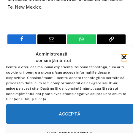
Fe, New Mexico.
Facebook
Email
WhatsApp
Copiaza
Link-
Administrează
consimțământul
ul
Ovidiu Gherghe
Pentru a oferi cea mai bună experiență, folosim tehnologii, cum ar fi
cookie-uri, pentru a stoca și/sau accesa informațiile despre
Website
dispozitive. Consimțământul pentru aceste tehnologii ne permite să
procesăm date, cum ar fi comportamentul de navigare sau ID-uri
Jurnalist pasionat de actualitate, cu
unice pe acest site. Dacă nu îți dai consimțământul sau îți retragi
experiență în presa online din 2022.
consimțământul dat poate avea afecte negative asupra unor anumite
funcționalități și funcții.
ACCEPTĂ
ALTE STIRI