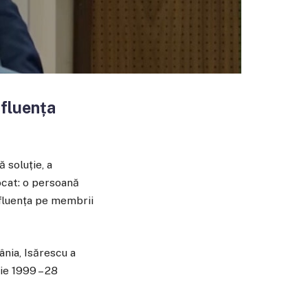
nfluența
 soluție, a
ocat: o persoană
influența pe membrii
nia, Isărescu a
ie 1999 – 28