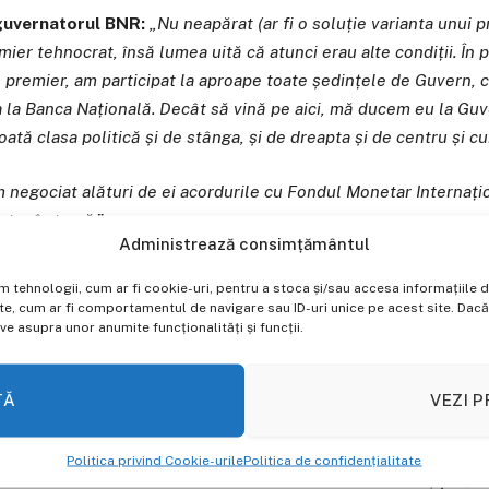
guvernatorul BNR:
„Nu neapărat (ar fi o soluție varianta unui 
emier tehnocrat, însă lumea uită că atunci erau alte condiții. În 
premier, am participat la aproape toate ședințele de Guvern, c
a la Banca Națională. Decât să vină pe aici, mă ducem eu la Gu
ată clasa politică și de stânga, și de dreapta și de centru și c
m negociat alături de ei acordurile cu Fondul Monetar Internați
ntru în temă.”
Administrează consimțământul
ești în gol, în deșert”
im tehnologii, cum ar fi cookie-uri, pentru a stoca și/sau accesa informațiil
, cum ar fi comportamentul de navigare sau ID-uri unice pe acest site. Dacă n
 asupra unor anumite funcționalități și funcții.
guvernatorul BNR:
„Nu știu cât de ușor i-ar fi unui tehnocrat, 
în probleme rapid și mai ales îi influențeze pe toți membrii Guver
ate, să îi cunoști, să te cunoască. Altfel, vorbești în gol, în deș
TĂ
VEZI P
rșitul mandatului meu, vorbeam și eu acolo, singur.”
Politica privind Cookie-urile
Politica de confidențialitate
atorului BNR vin în contextul în care Delia Velculescu, șefă a