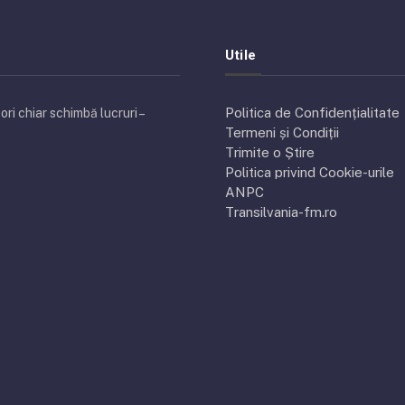
Utile
Politica de Confidențialitate
ri chiar schimbă lucruri –
Termeni și Condiții
Trimite o Știre
Politica privind Cookie-urile
ANPC
Transilvania-fm.ro
tsApp