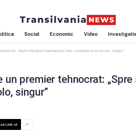
litica
Social
Economic
Video
Investigati
ehnocrat: „Spre sfârșitul mandatului meu, vorbeam și eu acolo, singur”
 un premier tehnocrat: „Spre 
lo, singur”
za Link-ul