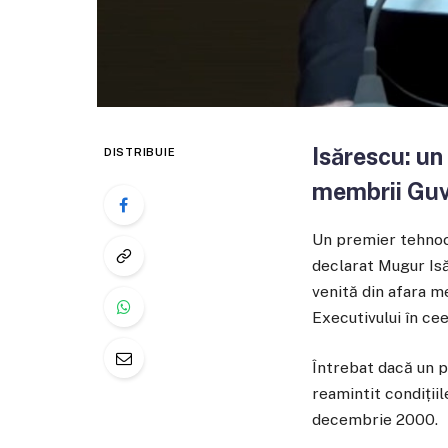
Isărescu: un
DISTRIBUIE
membrii Guv
Un premier tehnocr
declarat Mugur Isă
venită din afara me
Executivului în cee
Întrebat dacă un p
reamintit condiții
decembrie 2000.