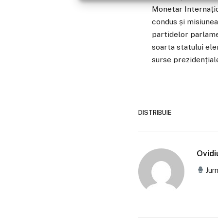
Monetar Internațio
condus și misiunea
partidelor parlam
soarta statului el
surse prezidențial
DISTRIBUIE
Ovid
Jurn