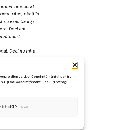
premier tehnocrat,
primul rând, până în
ă nu erau bani și
vern. Deci am
unoșteam.”
onal. Deci nu mi-a
e despre dispozitive. Consimțământul pentru
u îți dai consimțământul sau îți retragi
mai ales venit din
nului. Trebuie să ai
ert. Datorită anului
REFERINȚELE
 misiunii Fondului