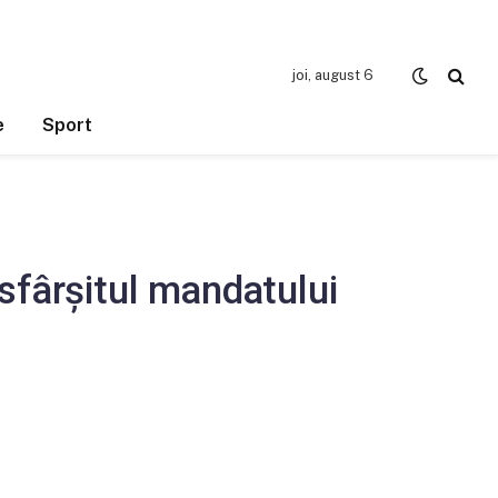
joi, august 6
e
Sport
sfârșitul mandatului