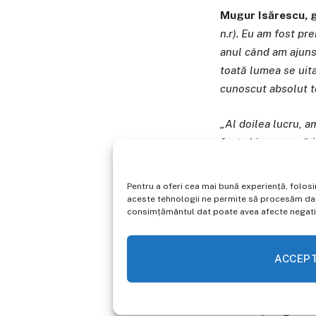
Mugur Isărescu, 
n.r). Eu am fost pr
anul când am ajuns 
toată lumea se uit
cunoscut absolut to
„Al doilea lucru, a
fost chiar greu să i
„Altfel, vorb
Pentru a oferi cea mai bună experiență, folos
aceste tehnologii ne permite să procesăm date
consimțământul dat poate avea afecte negative
Mugur Isărescu, 
exterior, să intre 
o anumită credibilit
ACCEP
electoral, spre sfâ
Declarațiile guvern