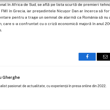
nal în Africa de Sud, se află pe lista scurtă de premieri tehno
 FMI în Grecia, iar președintele Nicușor Dan ar încerca să for
entare pentru a trage un semnal de alarmă ca România să nu 
en, care s-a confruntat cu o criză economică majoră în anul 20
e.
Facebook
Em
iu Gherghe
alist pasionat de actualitate, cu experiență în presa online din 2022.