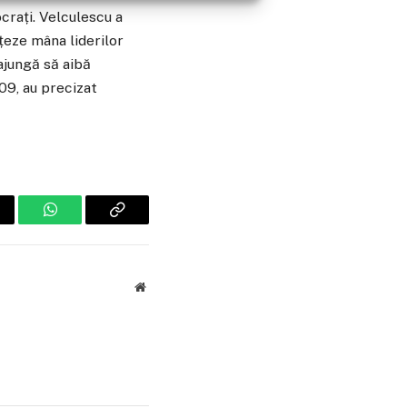
crați. Velculescu a
țeze mâna liderilor
ajungă să aibă
09, au precizat
ail
WhatsApp
Copiaza
Link-
ul
Website