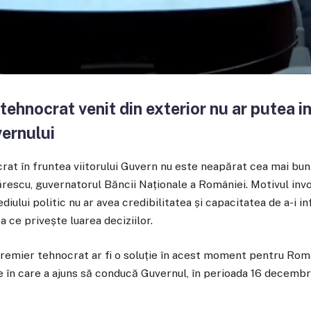
 tehnocrat venit din exterior nu ar putea i
ernului
at în fruntea viitorului Guvern nu este neapărat cea mai bună
rescu, guvernatorul Băncii Naționale a României. Motivul inv
diului politic nu ar avea credibilitatea și capacitatea de a-i 
a ce privește luarea deciziilor.
remier tehnocrat ar fi o soluție în acest moment pentru Româ
le în care a ajuns să conducă Guvernul, în perioada 16 decembr