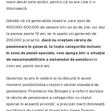
mare decât este astăzi, pentru că nu are cine s-o
înlocuiască.
Gândiți-vă că generațiile noastre, care sunt de
400.000-500.000 de oameni într-un an de zile, vor ieși
la pensie peste 10 ani, iar în spate vin generații de
200.000 și practic,
dacă nu creștem vârsta de
pensionare în general, la toate categoriile inclusiv
în zona de pensii speciale, vom ajunge într-o situaţie
de nesustenabilitate a sistemului de pensii
peste
cinci ani, peste zece ani.
Guvernul nu are în vedere și nu discută în acest
moment posibilitatea creșterii vârstei standard de
pensionare. Premierul Ilie Bolojan s-a referit exclusiv
la vârsta de pensionare a categoriilor cu statut
special în această privință”, a precizat marți dimineață
purtătorul de cuvânt al Guvernului, Ioana Dogioiu.