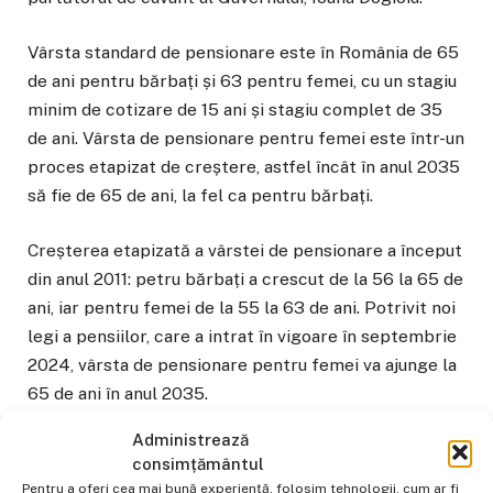
Vârsta standard de pensionare este în România de 65
de ani pentru bărbați și 63 pentru femei, cu un stagiu
minim de cotizare de 15 ani și stagiu complet de 35
de ani. Vârsta de pensionare pentru femei este într-un
proces etapizat de creștere, astfel încât în anul 2035
să fie de 65 de ani, la fel ca pentru bărbați.
Creșterea etapizată a vârstei de pensionare a început
din anul 2011: petru bărbați a crescut de la 56 la 65 de
ani, iar pentru femei de la 55 la 63 de ani. Potrivit noi
legi a pensiilor, care a intrat în vigoare în septembrie
2024, vârsta de pensionare pentru femei va ajunge la
65 de ani în anul 2035.
Administrează
consimțământul
bolojan
creștere prag
guvern
pensii
Pentru a oferi cea mai bună experiență, folosim tehnologii, cum ar fi