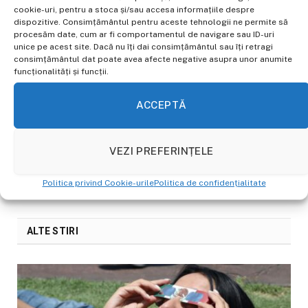
vârsta de pensionare
cookie-uri, pentru a stoca și/sau accesa informațiile despre
dispozitive. Consimțământul pentru aceste tehnologii ne permite să
procesăm date, cum ar fi comportamentul de navigare sau ID-uri
unice pe acest site. Dacă nu îți dai consimțământul sau îți retragi
consimțământul dat poate avea afecte negative asupra unor anumite
Facebook
Email
WhatsApp
Copiaza
funcționalități și funcții.
Link-
ACCEPTĂ
ul
Ovidiu Gherghe
Website
VEZI PREFERINȚELE
Jurnalist pasionat de actualitate, cu
experiență în presa online din 2022.
Politica privind Cookie-urile
Politica de confidențialitate
ALTE STIRI