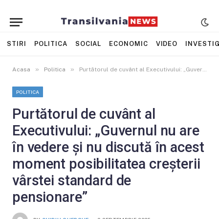
STIRI
POLITICA
SOCIAL
ECONOMIC
VIDEO
INVESTIG
»
»
Acasa
Politica
Purtătorul de cuvânt al Executivului: „Guvernul nu are în vedere și nu discută în acest moment posibilitatea creșterii vârstei standard de pensionare”
POLITICA
Purtătorul de cuvânt al
Executivului: „Guvernul nu are
în vedere și nu discută în acest
moment posibilitatea creșterii
vârstei standard de
pensionare”