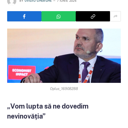
BY
OVIDIU GHERGHE
7 IUNIE 2026
Oplus_16908288
„Vom lupta să ne dovedim
nevinovăția”