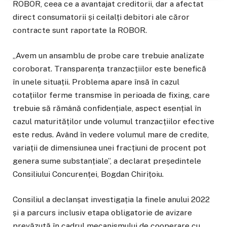
ROBOR, ceea ce a avantajat creditorii, dar a afectat
direct consumatorii și ceilalți debitori ale căror
contracte sunt raportate la ROBOR.
„Avem un ansamblu de probe care trebuie analizate
coroborat. Transparența tranzacțiilor este benefică
în unele situații. Problema apare însă în cazul
cotațiilor ferme transmise în perioada de fixing, care
trebuie să rămână confidențiale, aspect esențial în
cazul maturităților unde volumul tranzacțiilor efective
este redus. Având în vedere volumul mare de credite,
variații de dimensiunea unei fracțiuni de procent pot
genera sume substanțiale”, a declarat președintele
Consiliului Concurenței, Bogdan Chirițoiu.
Consiliul a declanșat investigația la finele anului 2022
și a parcurs inclusiv etapa obligatorie de avizare
prevăzută în cadrul mecanismului de cooperare cu