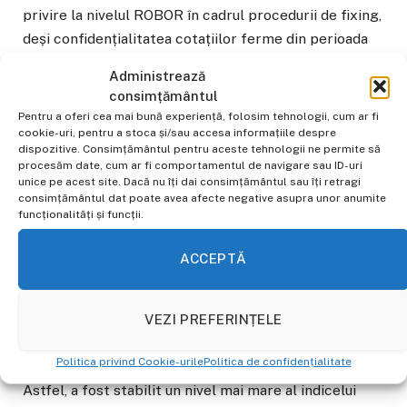
privire la nivelul ROBOR în cadrul procedurii de fixing,
deși confidențialitatea cotațiilor ferme din perioada
de fixing este prevăzută atât de regulile de
Administrează
concurență, cât și de reglementările naționale și
consimțământul
europene.
Pentru a oferi cea mai bună experiență, folosim tehnologii, cum ar fi
cookie-uri, pentru a stoca și/sau accesa informațiile despre
dispozitive. Consimțământul pentru aceste tehnologii ne permite să
„Concret, în cadrul procedurii de fixing, când cotațiile
procesăm date, cum ar fi comportamentul de navigare sau ID-uri
ferme ar trebui să fie independente, băncile și-au
unice pe acest site. Dacă nu îți dai consimțământul sau îți retragi
consimțământul dat poate avea afecte negative asupra unor anumite
coordonat comportamentul în funcție de cotațiile
funcționalități și funcții.
concurenților. Independența cotațiilor din perioada de
fixing este importantă, cu atât mai mult în cazul
ACCEPTĂ
maturităților pentru care volumul tranzacțiilor
efective fiind redus (3, 6, 12 luni), media acestor
VEZI PREFERINȚELE
tranzacții nu poate fi folosită ca indicator relevant”,
se arată în comunicatul Consiliului Concurenței.
Politica privind Cookie-urile
Politica de confidențialitate
Astfel, a fost stabilit un nivel mai mare al indicelui