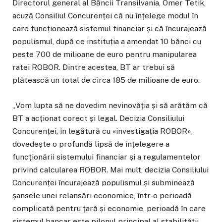
Directorul general al Băncii Transilvania, Omer Tetik,
acuză Consiliul Concurenței că nu înțelege modul în
care funcționează sistemul financiar și că încurajează
populismul, după ce instituția a amendat 10 bănci cu
peste 700 de milioane de euro pentru manipularea
ratei ROBOR. Dintre acestea, BT ar trebui să
plătească un total de circa 185 de milioane de euro.
„Vom lupta să ne dovedim nevinovăția și să arătăm că
BT a acționat corect și legal. Decizia Consiliului
Concurenței, în legătură cu «investigația ROBOR»,
dovedește o profundă lipsă de înțelegere a
funcționării sistemului financiar și a regulamentelor
privind calcularea ROBOR. Mai mult, decizia Consiliului
Concurenței încurajează populismul și subminează
șansele unei relansări economice, într-o perioadă
complicată pentru țară și economie, perioadă în care
sistemul bancar este pilonul principal al stabilității