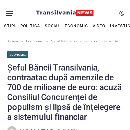
STIRI
POLITICA
SOCIAL
ECONOMIC
VIDEO
INVESTIG
»
»
Acasa
Economic
Șeful Băncii Transilvania, contraatac după amenzile de 700 de milioane de euro: acuză Consiliul Concurenței de populism și lipsă de înțelegere a sistemului financiar
ECONOMIC
Șeful Băncii Transilvania,
contraatac după amenzile de
700 de milioane de euro: acuză
Consiliul Concurenței de
populism și lipsă de înțelegere
a sistemului financiar