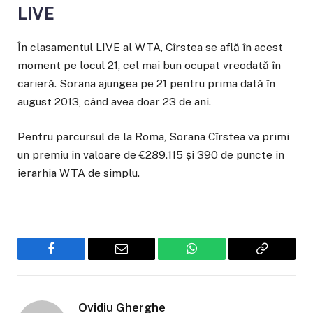
LIVE
În clasamentul LIVE al WTA, Cîrstea se află în acest
moment pe locul 21, cel mai bun ocupat vreodată în
carieră. Sorana ajungea pe 21 pentru prima dată în
august 2013, când avea doar 23 de ani.
Pentru parcursul de la Roma, Sorana Cîrstea va primi
un premiu în valoare de €289.115 și 390 de puncte în
ierarhia WTA de simplu.
Facebook
Email
WhatsApp
Copiaza
Link-
ul
Ovidiu Gherghe