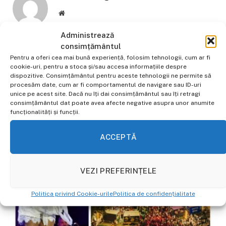
Website
Jurnalist pasionat de actualitate, cu
Administrează
experiență în presa online din 2022.
consimțământul
Pentru a oferi cea mai bună experiență, folosim tehnologii, cum ar fi
cookie-uri, pentru a stoca și/sau accesa informațiile despre
dispozitive. Consimțământul pentru aceste tehnologii ne permite să
ALTE STIRI
procesăm date, cum ar fi comportamentul de navigare sau ID-uri
unice pe acest site. Dacă nu îți dai consimțământul sau îți retragi
consimțământul dat poate avea afecte negative asupra unor anumite
funcționalități și funcții.
ACCEPTĂ
VEZI PREFERINȚELE
Politica privind Cookie-urile
Politica de confidențialitate