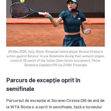
09 May 2026, Italy, Rome: Romanian tennis player Sorana Cirstea in
action against Belarus' Aryna Sabalenka during their women's singles
round of 32 match of the Italian Open tennis tournament. Photo:
Domenico Cippitelli/IPA via ZUMA Press/dpa
Parcurs de excepție oprit în
semifinale
Parcursul de excepție al Soranei Cîrstea (36 de ani) de
la WTA Roma s-a oprit în semifinale, fază a turneului