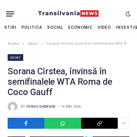
STIRI
POLITICA
SOCIAL
ECONOMIC
VIDEO
INVESTIG
»
»
Acasa
Sport
Sorana Cîrstea, învinsă în semifinalele WTA Roma de Coco Gauff
SPORT
Sorana Cîrstea, învinsă în
semifinalele WTA Roma de
Coco Gauff
BY
OVIDIU GHERGHE
14 MAI 2026