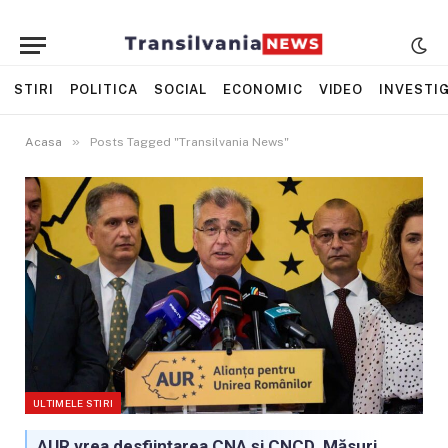
STIRI
POLITICA
SOCIAL
ECONOMIC
VIDEO
INVESTIG
»
Acasa
Posts Tagged "Transilvania News"
ULTIMELE STIRI
AUR vrea desființarea CNA și CNCD. Măsuri