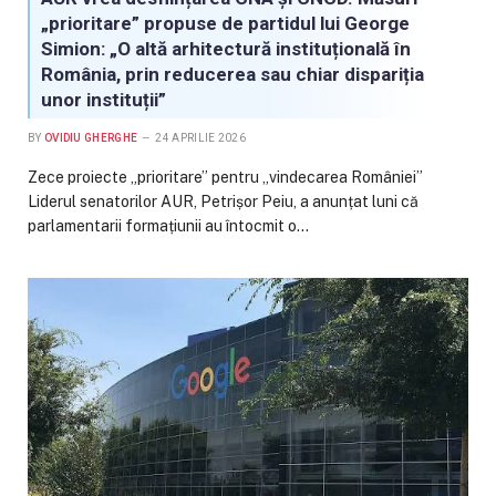
„prioritare” propuse de partidul lui George
Simion: „O altă arhitectură instituțională în
România, prin reducerea sau chiar dispariția
unor instituții”
BY
OVIDIU GHERGHE
24 APRILIE 2026
Zece proiecte „prioritare” pentru „vindecarea României”
Liderul senatorilor AUR, Petrișor Peiu, a anunțat luni că
parlamentarii formațiunii au întocmit o…