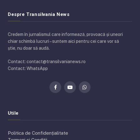
Despre Transilvania News
Credem în jurnalismul care informează, provoacă și uneori
chiar schimbă lucruri – suntem aici pentru cei care vor să
știe, nu doar să audă.
Contact: contact@transilvanianews.ro
Contact: WhatsApp
Facebook
YouTube
WhatsApp
Utile
Politica de Confidențialitate
Termeni și Condiții