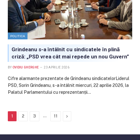
POLITICA
Grindeanu s-a întâlnit cu sindicatele în plină
criză: „PSD vrea cât mai repede un nou Guvern”
BY
OVIDIU GHERGHE
23 APRILIE 2026
Cifre alarmante prezentate de Grindeanu sindicatelorLiderul
PSD, Sorin Grindeanu, s-a întâlnit miercuri, 22 aprilie 2026, la
Palatul Parlamentului cu reprezentanții…
…
Next
1
2
3
11