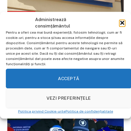
ULTIMELE STIRI
Administrează
consimțământul
6 inculpați arestați preventiv în dosarul DNA de
Pentru a oferi cea mai bună experiență, folosim tehnologii, cum ar fi
la Consiliul Județean Bistrița-Năsăud
cookie-uri, pentru a stoca și/sau accesa informațiile despre
dispozitive. Consimțământul pentru aceste tehnologii ne permite să
BY
OVIDIU GHERGHE
23 APRILIE 2026
procesăm date, cum ar fi comportamentul de navigare sau ID-uri
unice pe acest site. Dacă nu îți dai consimțământul sau îți retragi
Tribunalul Cluj a admis solicitarea procurorilor DNA Cei 6
consimțământul dat poate avea afecte negative asupra unor anumite
inculpați din dosarul DNA de la Consiliul Județean Bistrița-
funcționalități și funcții.
Năsăud, inclusiv administratorul…
ACCEPTĂ
VEZI PREFERINȚELE
Politica privind Cookie-urile
Politica de confidențialitate