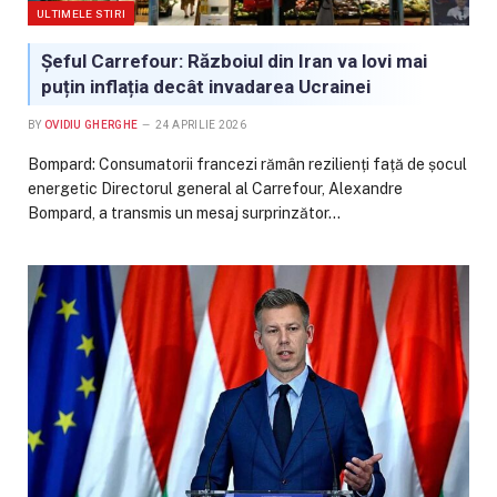
ULTIMELE STIRI
Șeful Carrefour: Războiul din Iran va lovi mai
puțin inflația decât invadarea Ucrainei
BY
OVIDIU GHERGHE
24 APRILIE 2026
Bompard: Consumatorii francezi rămân rezilienți față de șocul
energetic Directorul general al Carrefour, Alexandre
Bompard, a transmis un mesaj surprinzător…