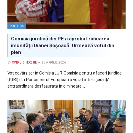
POLITICA
Comisia juridică din PE a aprobat ridicarea
imunității Dianei Șoșoacă. Urmează votul din
plen
BY
OVIDIU GHERGHE
23 APRILIE 2026
Vot covârșitor în Comisia JURIComisia pentru afaceri juridice
(JURI) din Parlamentul European a votat într-o ședință
extraordinară desfășurată în dimineața…