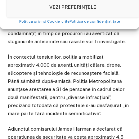
organizatorii protestului că „răspândesc ură și
VEZI PREFERINȚELE
divizare”, spunând că evenimentul reprezintă „o
amintire a ceea ce avem de înfruntat”. El a descris o
Politica privind Cookie-urile
Politica de confidențialitate
parte dintre participanți drept „huligani și rasiști
condamnați”, în timp ce procurorii au avertizat că
sloganurile antisemite sau rasiste vor fi investigate.
În contextul tensiunilor, poliția a mobilizat
aproximativ 4.000 de agenți, unități călare, drone,
elicoptere și tehnologie de recunoaștere facială.
Până sâmbătă după-amiază, Poliția Metropolitană
anunțase arestarea a 31 de persoane în cadrul celor
două manifestații, pentru „diverse infracțiuni”,
precizând totodată că protestele s-au desfășurat „în
mare parte fără incidente semnificative”.
Adjunctul comisarului James Harman a declarat că
operațiunea de securitate va costa aproximativ 4,5