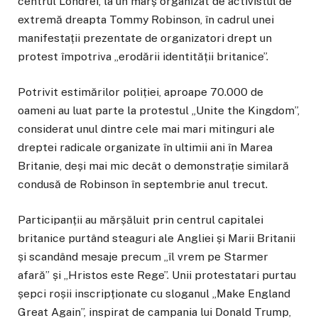
centrul Londrei, la un marș organizat de activistul de
extremă dreapta Tommy Robinson, în cadrul unei
manifestații prezentate de organizatori drept un
protest împotriva „erodării identității britanice”.
Potrivit estimărilor poliției, aproape 70.000 de
oameni au luat parte la protestul „Unite the Kingdom”,
considerat unul dintre cele mai mari mitinguri ale
dreptei radicale organizate în ultimii ani în Marea
Britanie, deși mai mic decât o demonstrație similară
condusă de Robinson în septembrie anul trecut.
Participanții au mărșăluit prin centrul capitalei
britanice purtând steaguri ale Angliei și Marii Britanii
și scandând mesaje precum „îl vrem pe Starmer
afară” și „Hristos este Rege”. Unii protestatari purtau
șepci roșii inscripționate cu sloganul „Make England
Great Again”, inspirat de campania lui Donald Trump,