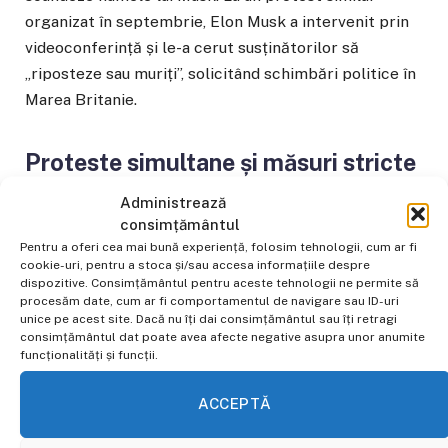
organizat în septembrie, Elon Musk a intervenit prin
videoconferință și le-a cerut susținătorilor să
„riposteze sau muriți”, solicitând schimbări politice în
Marea Britanie.
Proteste simultane și măsuri stricte
de securitate
Administrează
consimțământul
Manifestația „Unite the Kingdom” a avut loc în aceeași
Pentru a oferi cea mai bună experiență, folosim tehnologii, cum ar fi
cookie-uri, pentru a stoca și/sau accesa informațiile despre
zi cu un marș pro-palestinian organizat cu ocazia
dispozitive. Consimțământul pentru aceste tehnologii ne permite să
Nakba Day, desfășurat tot în centrul Londrei, ceea ce
procesăm date, cum ar fi comportamentul de navigare sau ID-uri
unice pe acest site. Dacă nu îți dai consimțământul sau îți retragi
a determinat Poliția Metropolitană să organizeze una
consimțământul dat poate avea afecte negative asupra unor anumite
dintre cele mai ample operațiuni de ordine publică din
funcționalități și funcții.
ultimii ani.
ACCEPTĂ
Premierul britanic Keir Starmer a acuzat