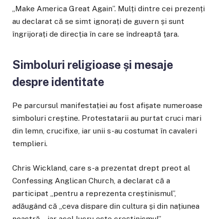
„Make America Great Again”. Mulți dintre cei prezenți
au declarat că se simt ignorați de guvern și sunt
îngrijorați de direcția în care se îndreaptă țara.
Simboluri religioase și mesaje
despre identitate
Pe parcursul manifestației au fost afișate numeroase
simboluri creștine. Protestatarii au purtat cruci mari
din lemn, crucifixe, iar unii s-au costumat în cavaleri
templieri.
Chris Wickland, care s-a prezentat drept preot al
Confessing Anglican Church, a declarat că a
participat „pentru a reprezenta creștinismul”,
adăugând că „ceva dispare din cultura și din națiunea
noastră… iar acel lucru este creștinismul”.