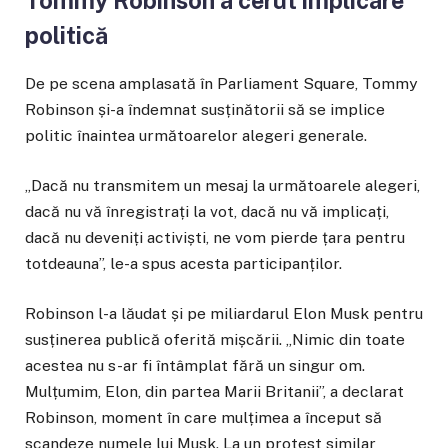
Tommy Robinson a cerut implicare
politică
De pe scena amplasată în Parliament Square, Tommy
Robinson și-a îndemnat susținătorii să se implice
politic înaintea următoarelor alegeri generale.
„Dacă nu transmitem un mesaj la următoarele alegeri,
dacă nu vă înregistrați la vot, dacă nu vă implicați,
dacă nu deveniți activiști, ne vom pierde țara pentru
totdeauna”, le-a spus acesta participanților.
Robinson l-a lăudat și pe miliardarul Elon Musk pentru
susținerea publică oferită mișcării. „Nimic din toate
acestea nu s-ar fi întâmplat fără un singur om.
Mulțumim, Elon, din partea Marii Britanii”, a declarat
Robinson, moment în care mulțimea a început să
scandeze numele lui Musk. La un protest similar