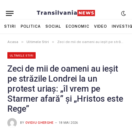
STIRI
POLITICA
SOCIAL
ECONOMIC
VIDEO
INVESTIG
»
»
Acasa
Ultimele Stiri
Zeci de mii de oameni au ieșit pe străzile Londrei la un protest uriaș: „îl vrem pe Starmer afară” și „Hristos este Rege”
ULTIMELE STIRI
Zeci de mii de oameni au ieșit
pe străzile Londrei la un
protest uriaș: „îl vrem pe
Starmer afară” și „Hristos este
Rege”
BY
OVIDIU GHERGHE
18 MAI 2026