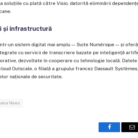
 soluțiile cu plată către Visio, datorită eliminării dependențe
cane.
i și infrastructură
intr-un sistem digital mai amplu — Suite Numérique — și oferă 
egrate cu servicii de transcriere bazate pe inteligență artific
rative, dezvoltate în cooperare cu tehnologie locală. Datele
cloud Outscale, o filială a grupului francez Dassault Systèmes,
lor naționale de securitate.
vania News
Facebook
Em