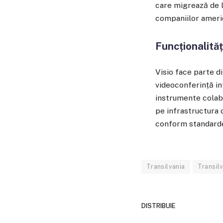
care migrează de la
companiilor ameri
Funcționalităț
Visio face parte d
videoconferință int
instrumente colabo
pe infrastructura 
conform standarde
Transilvania
Transil
DISTRIBUIE