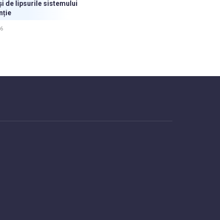
i de lipsurile sistemului
nție
26