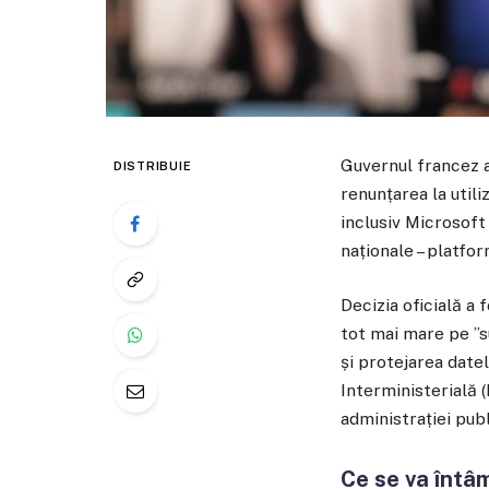
Guvernul francez a
DISTRIBUIE
renunțarea la util
inclusiv Microsoft
naționale – platfor
Decizia oficială a 
tot mai mare pe ”s
și protejarea datel
Interministerială 
administrației pub
Ce se va întâ