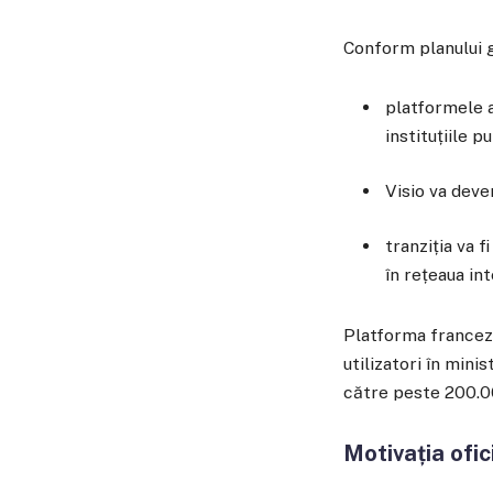
Conform planului 
platformele a
instituțiile pu
Visio va deve
tranziția va 
în rețeaua int
Platforma franceză 
utilizatori în mini
către peste 200.00
Motivația ofic