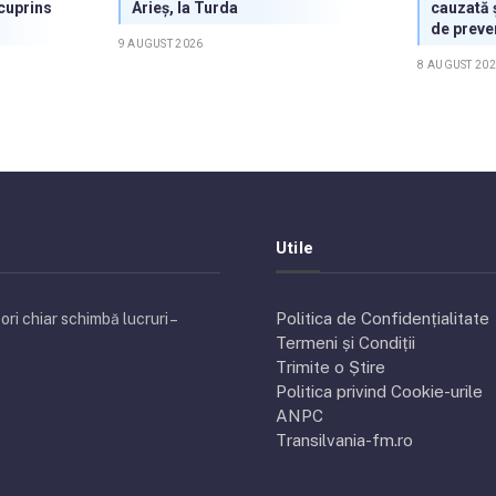
 cuprins
Arieș, la Turda
cauzată ș
de preve
9 AUGUST 2026
8 AUGUST 20
Utile
Politica de Confidențialitate
ri chiar schimbă lucruri –
Termeni și Condiții
Trimite o Știre
Politica privind Cookie-urile
ANPC
Transilvania-fm.ro
tsApp