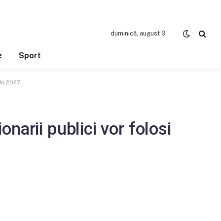
duminică, august 9
e
Sport
în 2027
arii publici vor folosi