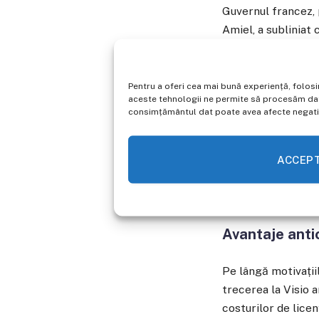
Guvernul francez, 
Amiel, a subliniat
comunicațiilor ele
supuse legislației 
legislative.
Pentru a oferi cea mai bună experiență, folos
aceste tehnologii ne permite să procesăm date
consimțământul dat poate avea afecte negative
Această abordare nu
reevaluare a utiliz
precum infrastructu
ACCEP
dependența excesivă
exploatate în cont
Avantaje anti
Pe lângă motivații
trecerea la Visio 
costurilor de licen