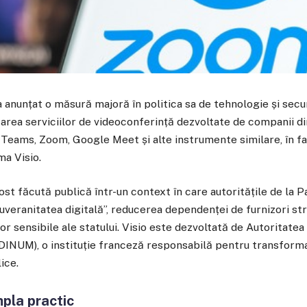
 anunțat o măsură majoră în politica sa de tehnologie și secur
izarea serviciilor de videoconferință dezvoltate de companii di
 Teams, Zoom, Google Meet și alte instrumente similare, în fav
ma Visio.
fost făcută publică într-un context în care autoritățile de la 
uveranitatea digitală”, reducerea dependenței de furnizori st
or sensibile ale statului. Visio este dezvoltată de Autoritatea
(DINUM), o instituție franceză responsabilă pentru transforma
lice.
mpla practic