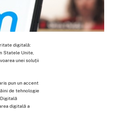
itate digitală:
n Statele Unite,
oarea unei soluții
Paris pun un accent
răini de tehnologie
 Digitală
rea digitală a