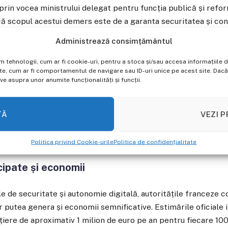
prin vocea ministrului delegat pentru funcția publică și refor
 că scopul acestui demers este de a garanta securitatea și con
ctronice publice, în contextul în care dependența de platfor
Administrează consimțământul
altor state — poate crea riscuri legate de accesul la date sau 
im tehnologii, cum ar fi cookie-uri, pentru a stoca și/sau accesa informațiil
, cum ar fi comportamentul de navigare sau ID-uri unice pe acest site. Dacă n
 asupra unor anumite funcționalități și funcții.
 este izolată, ci se aliniază unei tendințe mai largi la nivel
ării tehnologiilor străine în administrațiile publice, în special 
ra digitală, cloud sau servicii de comunicare. Oficialii europe
TĂ
VEZI P
 de furnizori din afara Uniunii creează vulnerabilități strate
ext geopolitical tensionat.
Politica privind Cookie-urile
Politica de confidențialitate
cipate și economii
le de securitate și autonomie digitală, autoritățile franceze 
ar putea genera și economii semnificative. Estimările oficiale 
țiere de aproximativ 1 milion de euro pe an pentru fiecare 100