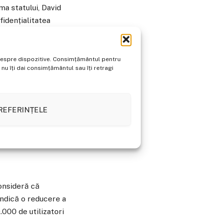
ma statului, David
fidențialitatea
me externe —
vulnerabilități
e despre dispozitive. Consimțământul pentru
u îți dai consimțământul sau îți retragi
 european de
în domenii critice
ni au avertizat că
REFERINȚELE
gice, care pot fi
consideră că
indică o reducere a
.000 de utilizatori