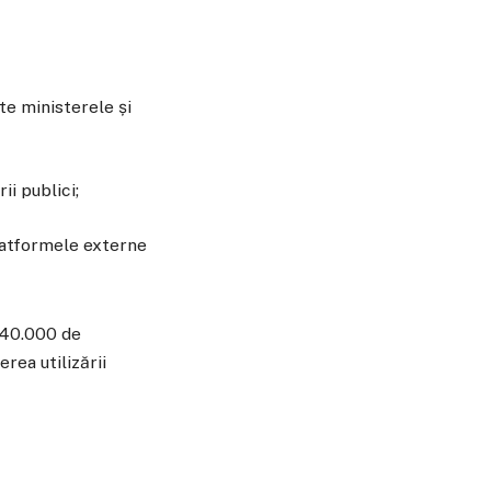
te ministerele și
i publici;
 platformele externe
e 40.000 de
erea utilizării