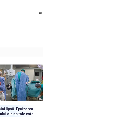
Link-
ul
Website
ini lipsă. Epuizarea
lui din spitale este