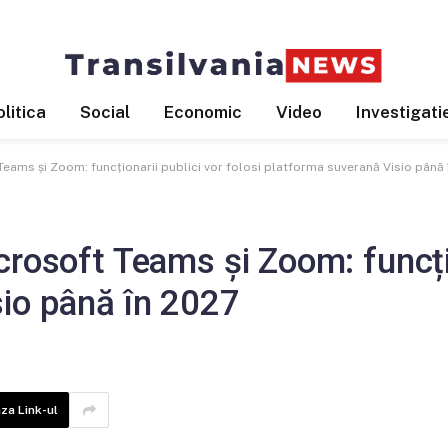
litica
Social
Economic
Video
Investigati
Teams și Zoom: funcționarii publici vor folosi platforma suverană Visio până 
rosoft Teams și Zoom: funcțion
sio până în 2027
za Link-ul