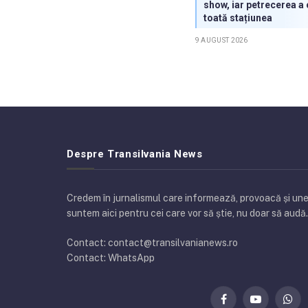
show, iar petrecerea a
toată stațiunea
9 AUGUST 2026
Despre Transilvania News
Credem în jurnalismul care informează, provoacă și uneo
suntem aici pentru cei care vor să știe, nu doar să audă.
Contact: contact@transilvanianews.ro
Contact: WhatsApp
Facebook
YouTube
Wha