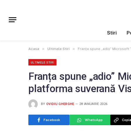
Stiri
Po
»
»
Acasa
Ultimele Stiri
Franța spune „adio” Microsoft 
ULTIMELE STIRI
Franța spune „adio” Mic
platforma suverană Vi
BY
OVIDIU GHERGHE
28 IANUARIE 2026
Facebook
WhatsApp
Copia