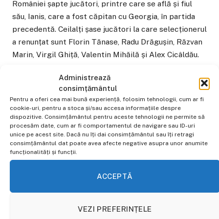
României șapte jucători, printre care se află și fiul
său, Ianis, care a fost căpitan cu Georgia, în partida
precedentă. Ceilalți șase jucători la care selecționerul
a renunțat sunt Florin Tănase, Radu Drăgușin, Răzvan
Marin, Virgil Ghiță, Valentin Mihăilă și Alex Cicâldău.
Administrează
Context și lot complet
consimțământul
Pentru a oferi cea mai bună experiență, folosim tehnologii, cum ar fi
Pentru Hagi, Ghencea este locul unde a făcut istorie
cookie-uri, pentru a stoca și/sau accesa informațiile despre
dispozitive. Consimțământul pentru aceste tehnologii ne permite să
ca jucător al Stelei. Chiar dacă stadionul este unul
procesăm date, cum ar fi comportamentul de navigare sau ID-uri
nou, locul rămâne încărcat de amintiri, iar una dintre
unice pe acest site. Dacă nu îți dai consimțământul sau îți retragi
consimțământul dat poate avea afecte negative asupra unor anumite
ele este golul „Regelui” cu Dinamo Kiev, din
funcționalități și funcții.
Supercupa Europei, în februarie 1987.
ACCEPTĂ
Și adversarul de pe 6 iunie, Țara Galilor, aduce aminte
de un alt moment istoric din fotbalul românesc. În
VEZI PREFERINȚELE
1993, România îi învingea cu 2-1 pe galezi în