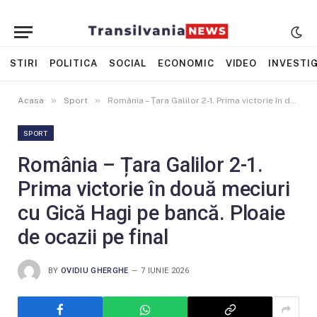
STIRI
POLITICA
SOCIAL
ECONOMIC
VIDEO
INVESTIG
»
»
Acasa
Sport
România – Țara Galilor 2-1. Prima victorie în două meciuri cu Gică Hagi pe bancă. Ploaie de ocazii pe final
SPORT
România – Țara Galilor 2-1.
Prima victorie în două meciuri
cu Gică Hagi pe bancă. Ploaie
de ocazii pe final
BY
OVIDIU GHERGHE
7 IUNIE 2026