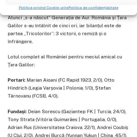
preliminariile pentru Cupa Mondială 1994, acolo unde
Politica privind Cookie-urile
Politica de confidențialitate
„Tricolorii”, cu Hagi pe teren, au ajuns până în sferturi.
Atunci „s-a născut” Generația de Aur. România și Țara
Galilor s-au întâlnit de cinci ori, iar bilanțul este de
partea „Tricolorilor”: 3 victorii, o remiză și o
înfrângere.
Lotul complet al României pentru meciul amical cu
Țara Galilor:
Portari:
Marian Aioani (FC Rapid 1923, 2/0), Otto
Hindrich (Legia Varșovia | Polonia, 1/0), Ștefan
Târnovanu (FCSB, 4/0).
Fundași:
Deian Sorescu (Gaziantep FK | Turcia, 24/0),
Tony Strata (Vitória Guimarães | Portugalia, 0/0),
Adrian Rus (Universitatea Craiova, 22/1), Andrei Coubiș
(U Cluj, 2/0), Andrei Burcă (Yunnan Yukun | China, 45/1),