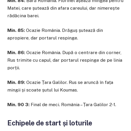
Min. 84:
Bară România. Florinel așează mingea pentru
Matei, care șutează din afara careului, dar nimerește
rădăcina barei.
Min. 85:
Ocazie România. Drăguș șutează din
apropiere, dar portarul respinge.
Min. 86:
Ocazie România. După o centrare din corner,
Rus trimite cu capul, dar portarul respinge de pe linia
porții.
Min. 89:
Ocazie Țara Galilor. Rus se aruncă în fața
mingii și scoate șutul lui Koumas.
Min. 90 3:
Final de meci. România – Țara Galilor 2-1.
Echipele de start și loturile