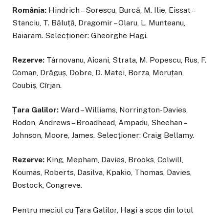
România:
Hindrich – Sorescu, Burcă, M. Ilie, Eissat –
Stanciu, T. Băluță, Dragomir – Olaru, L. Munteanu,
Baiaram. Selecționer: Gheorghe Hagi.
Rezerve:
Târnovanu, Aioani, Strata, M. Popescu, Rus, F.
Coman, Drăguș, Dobre, D. Matei, Borza, Moruțan,
Coubiș, Cîrjan.
Țara Galilor:
Ward – Williams, Norrington-Davies,
Rodon, Andrews – Broadhead, Ampadu, Sheehan –
Johnson, Moore, James. Selecționer: Craig Bellamy.
Rezerve:
King, Mepham, Davies, Brooks, Colwill,
Koumas, Roberts, Dasilva, Kpakio, Thomas, Davies,
Bostock, Congreve.
Pentru meciul cu Țara Galilor, Hagi a scos din lotul