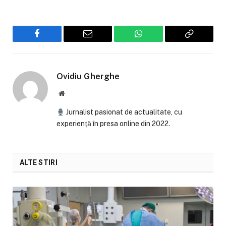
Facebook
Email
WhatsApp
Copiaza
Link-
ul
Ovidiu Gherghe
Website
Jurnalist pasionat de actualitate, cu
experiență în presa online din 2022.
ALTE STIRI