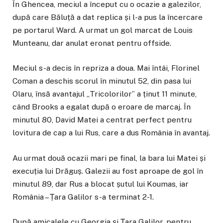
În Ghencea, meciul a început cu o ocazie a galezilor,
după care Băluță a dat replica și l-a pus la încercare
pe portarul Ward. A urmat un gol marcat de Louis
Munteanu, dar anulat eronat pentru offside.
Meciul s-a decis în repriza a doua. Mai întâi, Florinel
Coman a deschis scorul în minutul 52, din pasa lui
Olaru, însă avantajul „Tricolorilor” a ținut 11 minute,
când Brooks a egalat după o eroare de marcaj. În
minutul 80, David Matei a centrat perfect pentru
lovitura de cap a lui Rus, care a dus România în avantaj.
Au urmat două ocazii mari pe final, la bara lui Matei și
execuția lui Drăguș. Galezii au fost aproape de gol în
minutul 89, dar Rus a blocat șutul lui Koumas, iar
România – Țara Galilor s-a terminat 2-1.
După amicalele cu Georgia și Țara Galilor, pentru