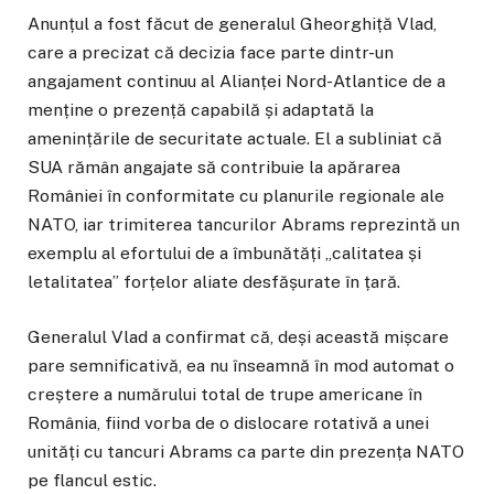
Anunțul a fost făcut de generalul Gheorghiță Vlad,
care a precizat că decizia face parte dintr-un
angajament continuu al Alianței Nord-Atlantice de a
menține o prezență capabilă și adaptată la
amenințările de securitate actuale. El a subliniat că
SUA rămân angajate să contribuie la apărarea
României în conformitate cu planurile regionale ale
NATO, iar trimiterea tancurilor Abrams reprezintă un
exemplu al efortului de a îmbunătăți „calitatea și
letalitatea” forțelor aliate desfășurate în țară.
Generalul Vlad a confirmat că, deși această mișcare
pare semnificativă, ea nu înseamnă în mod automat o
creștere a numărului total de trupe americane în
România, fiind vorba de o dislocare rotativă a unei
unități cu tancuri Abrams ca parte din prezența NATO
pe flancul estic.