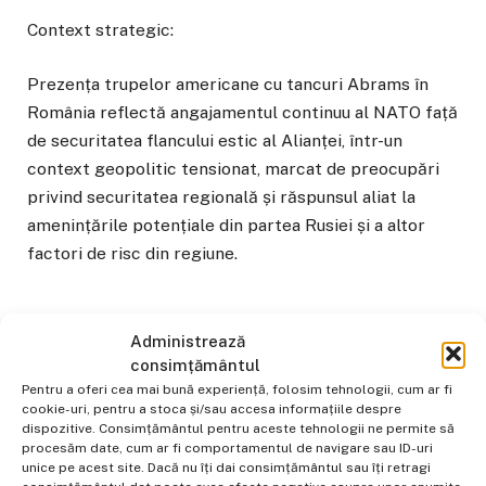
Context strategic:
Prezența trupelor americane cu tancuri Abrams în
România reflectă angajamentul continuu al NATO față
de securitatea flancului estic al Alianței, într-un
context geopolitic tensionat, marcat de preocupări
privind securitatea regională și răspunsul aliat la
amenințările potențiale din partea Rusiei și a altor
factori de risc din regiune.
Administrează
Transilvania
Transilvania News
consimțământul
Pentru a oferi cea mai bună experiență, folosim tehnologii, cum ar fi
cookie-uri, pentru a stoca și/sau accesa informațiile despre
dispozitive. Consimțământul pentru aceste tehnologii ne permite să
Facebook
Email
WhatsApp
Copiaza
procesăm date, cum ar fi comportamentul de navigare sau ID-uri
unice pe acest site. Dacă nu îți dai consimțământul sau îți retragi
Link-