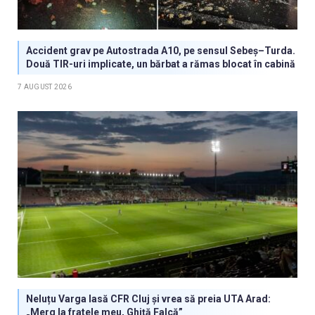
Accident grav pe Autostrada A10, pe sensul Sebeș–Turda.
Două TIR-uri implicate, un bărbat a rămas blocat în cabină
7 AUGUST 2026
Neluțu Varga lasă CFR Cluj și vrea să preia UTA Arad:
„Merg la fratele meu, Ghiță Falcă”