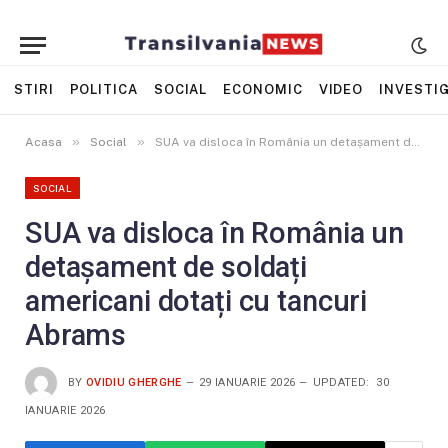
STIRI
POLITICA
SOCIAL
ECONOMIC
VIDEO
INVESTIG
»
»
Acasa
Social
SUA va disloca în România un detașament de soldați americani dotați cu tancuri Abrams
SOCIAL
SUA va disloca în România un
detașament de soldați
americani dotați cu tancuri
Abrams
BY
OVIDIU GHERGHE
29 IANUARIE 2026
UPDATED:
30
IANUARIE 2026